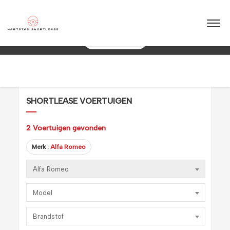
★
★
★
★
★
4.5 / 5.0
10+ jaar ervaring in shortlease – Betrouwbaar & flexibel!
088 0038 038
SHORTLEASE VOERTUIGEN
2
Voertuigen gevonden
Merk :
Alfa Romeo
Alfa Romeo
Model
Brandstof