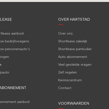
LEASE
OVER HARTSTAD
ortlease aanbod
Over ons
ase bedrijfswagens
Shortlease zakelijk
ase personenauto’s
Shortlease particulier
ingen
Auto abonnement
e
Veel gestelde vragen
pauto
Zelf regelen
Kenniscentrum
 ABONNEMENT
Contact
bonnement aanbod
VOORWAARDEN