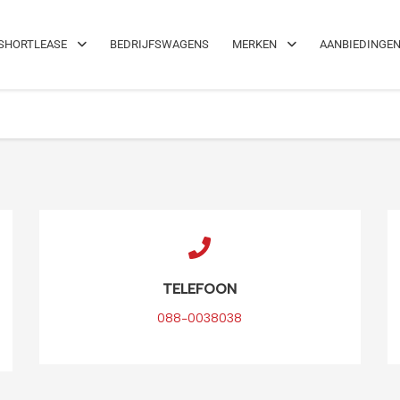
el!
Maximale flexibiliteit
SHORTLEASE
BEDRIJFSWAGENS
MERKEN
AANBIEDINGE
TELEFOON
088-0038038