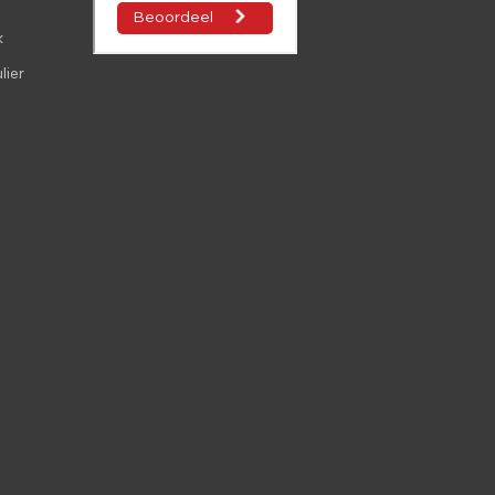
k
lier