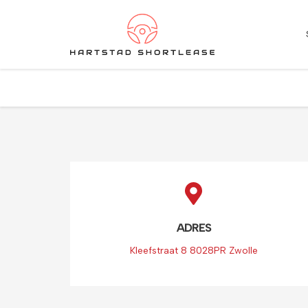
★
★
★
★
★
4.5 / 5.0
10+ jaar ervaring in shortlease – Betrouwbaar & flexib
ADRES
Kleefstraat 8 8028PR Zwolle