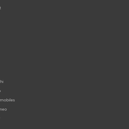
t
hi
o
mobiles
omeo
r