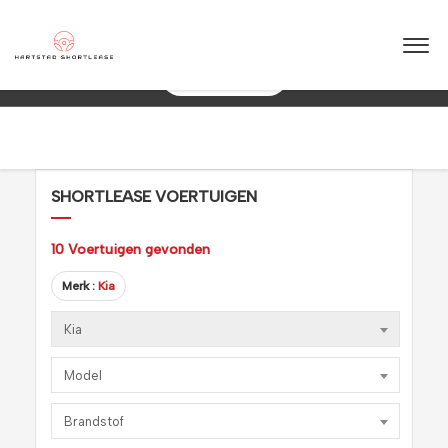
★
★
★
★
★
4.5 / 5.0
ouwbaar & flexibel!
Maximale flexibiliteit
088 0038 038
SHORTLEASE VOERTUIGEN
10
Voertuigen gevonden
Merk :
Kia
Kia
Model
Brandstof