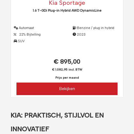
Kia Sportage
1.6 T-GDi Plug-in Hybrid AWD DynamicLine
Automaat
Benzine / plug in hybrid
22% Bijtelling
2023
SUV
€ 895,00
€ 1.082,95 incl. BTW
Prijs per maand
Bekijken
KIA: PRAKTISCH, STIJLVOL EN
INNOVATIEF