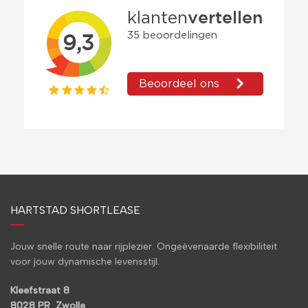
HARTSTAD SHORTLEASE
Jouw snelle route naar rijplezier. Ongeëvenaarde flexibiliteit
voor jouw dynamische levensstijl.
Kleefstraat 8
8028 PR Zwolle