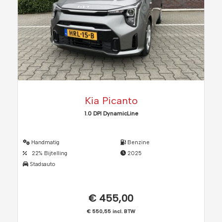
Kia Picanto
1.0 DPI DynamicLine
Handmatig
Benzine
22% Bijtelling
2025
Stadsauto
€ 455,00
€ 550,55 incl. BTW