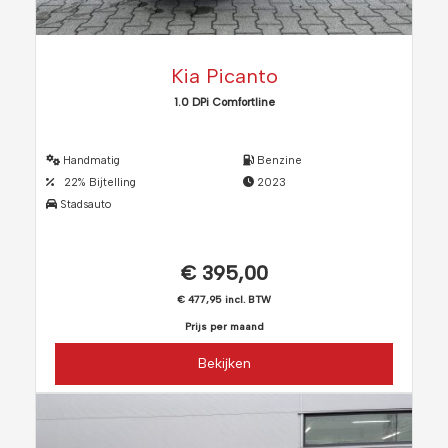
Kia Picanto
1.0 DPi Comfortline
Handmatig
Benzine
22% Bijtelling
2023
Stadsauto
€ 395,00
€ 477,95 incl. BTW
Prijs per maand
Bekijken