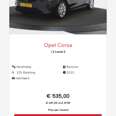
Opel Corsa
1.2 Level 2
Handmatig
Benzine
22% Bijtelling
2023
hatchback
€ 535,00
€ 647,35 incl. BTW
Prijs per maand