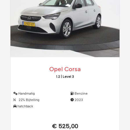
Opel Corsa
1.2 | Level 3
Handmatig
Benzine
22% Bijtelling
2023
hatchback
€ 525,00