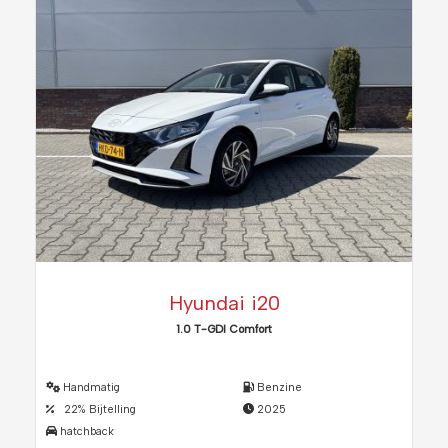
Hyundai i20
1.0 T-GDI Comfort
Handmatig
Benzine
22% Bijtelling
2025
hatchback