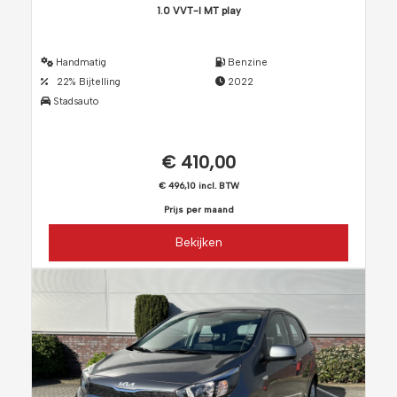
1.0 VVT-I MT play
Handmatig
Benzine
22% Bijtelling
2022
Stadsauto
€ 410,00
€ 496,10 incl. BTW
Prijs per maand
Bekijken