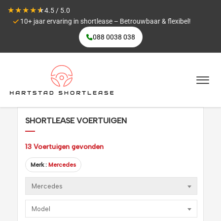
★
★
★
★
★
4.5 / 5.0
el!
Maximale flexibiliteit
088 0038 038
SHORTLEASE VOERTUIGEN
13
Voertuigen gevonden
Merk :
Mercedes
Mercedes
Model