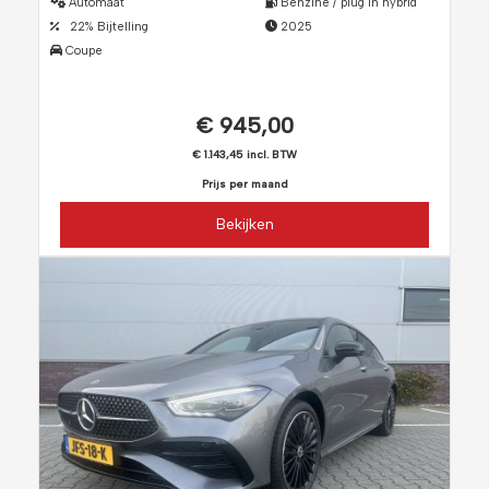
Automaat
Benzine / plug in hybrid
22% Bijtelling
2025
Coupe
€ 945,00
€ 1.143,45 incl. BTW
Prijs per maand
Bekijken