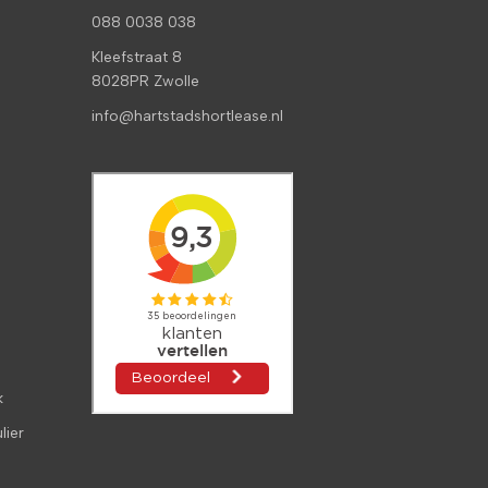
088 0038 038
Kleefstraat 8
8028PR Zwolle
info@hartstadshortlease.nl
k
lier