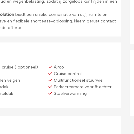
houd en wegenbelasting, zodat jij zorgeloos kunt rijden in een
olution
biedt een unieke combinatie van stijl, ruimte en
ieve en flexibele shortlease-oplossing. Neem gerust contact
nde offerte.
 cruise ( optioneel)
Airco
h
Cruise control
len velgen
Multifunctioneel stuurwiel
adak
Parkeercamera voor & achter
nteldak
Stoelverwarming