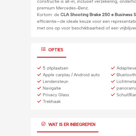
constructie is all-in, inclusief verzekering, onder
premium Mercedes-Benz.
Kortom: de
CLA Shooting Brake 250 e Business S
efficiëntie—de ideale keuze voor een representat
met ons op voor beschikbaarheid of een vrijblijve
OPTIES
5 zitplaatsen
Adaptieve
Apple carplay / Android auto
Bluetoot
Lendensteun
Lichtmeta
Navigatie
panoram
Privacy Glass
Schuif/Ka
Trekhaak
WAT IS ER INBEGREPEN