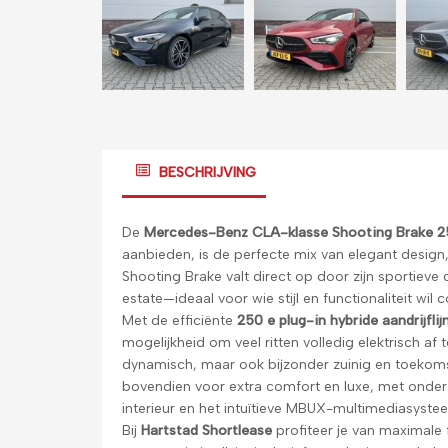
BESCHRIJVING
De
Mercedes-Benz CLA-klasse Shooting Brake 25
aanbieden, is de perfecte mix van elegant design
Shooting Brake valt direct op door zijn sportieve
estate—ideaal voor wie stijl en functionaliteit wil
Met de efficiënte
250 e plug-in hybride aandrijflij
mogelijkheid om veel ritten volledig elektrisch af
dynamisch, maar ook bijzonder zuinig en toekoms
bovendien voor extra comfort en luxe, met onder 
interieur en het intuïtieve MBUX-multimediasyste
Bij
Hartstad Shortlease
profiteer je van maximale f