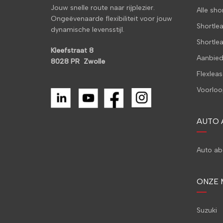
Jouw snelle route naar rijplezier.
Alle sh
Ongeëvenaarde flexibiliteit voor jouw
Shortle
dynamische levensstijl.
Shortle
Kleefstraat 8
Aanbied
8028 PR Zwolle
Flexleas
Voorloo
AUTO
Auto a
ONZE 
Suzuki