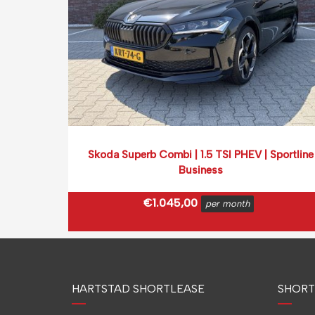
Skoda Superb Combi | 1.5 TSI PHEV | Sportline
Business
€
1.045,00
per month
€
1.264,45
incl. BTW
(0.14 ct p/extra KM)
HARTSTAD SHORTLEASE
Prijs op basis van 2000 km per month.
SHORT