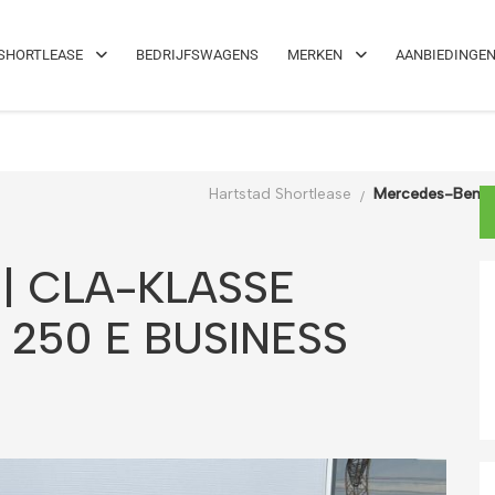
el!
Maximale flexibiliteit
SHORTLEASE
BEDRIJFSWAGENS
MERKEN
AANBIEDINGE
Hartstad Shortlease
Mercedes-Benz |
| CLA-KLASSE
250 E BUSINESS