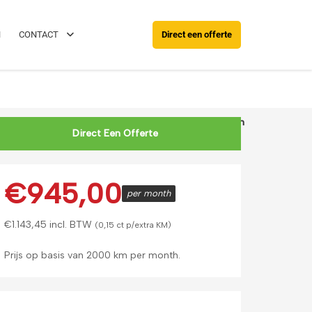
088 0038 038
Rijd al binnen 24 u
N
CONTACT
Direct een offerte
 CLA-Klasse Shooting Brake 250 E Business Solution
Direct Een Offerte
€
945,00
per month
€
1.143,45
incl. BTW
(0,15 ct p/extra KM)
Prijs op basis van 2000 km per month.