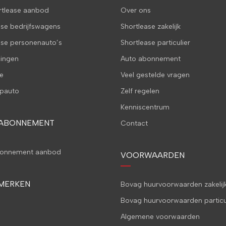
ortlease aanbod
Over ons
ase bedrijfswagens
Shortlease zakelijk
ase personenauto’s
Shortlease particulier
ingen
Auto abonnement
e
Veel gestelde vragen
pauto
Zelf regelen
Kenniscentrum
 ABONNEMENT
Contact
bonnement aanbod
VOORWAARDEN
MERKEN
Bovag huurvoorwaarden zakelij
Bovag huurvoorwaarden particu
Algemene voorwaarden