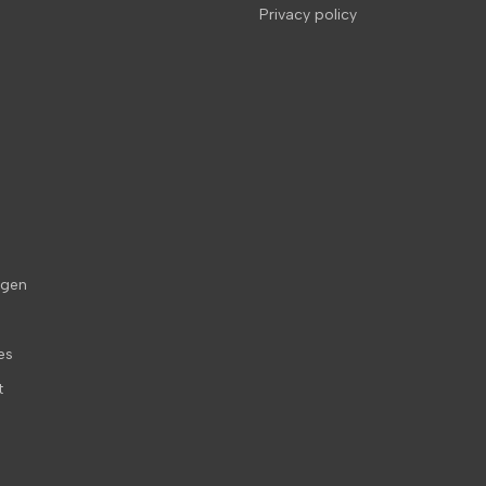
Privacy policy
agen
es
t