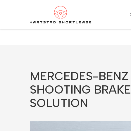
★
★
★
★
★
4.5 / 5.0
10+ jaar ervaring in shortlease – Betrouwbaar & flexib
MERCEDES-BENZ 
SHOOTING BRAKE 
SOLUTION