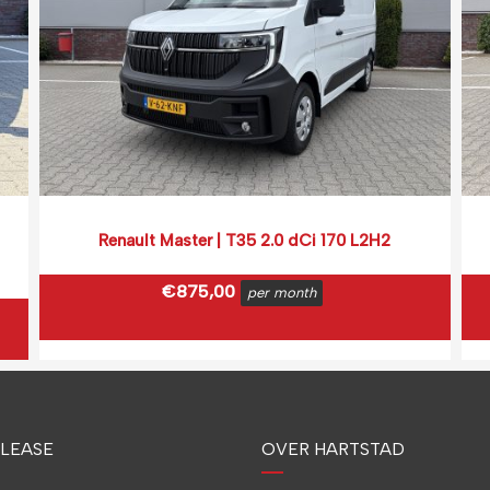
Renault Master | T35 2.0 dCi 170 L2H2
€
875,00
per month
€
1.058,75
incl. BTW
(0,16 ct p/extra KM)
Prijs op basis van 2000 km per month.
LEASE
OVER HARTSTAD