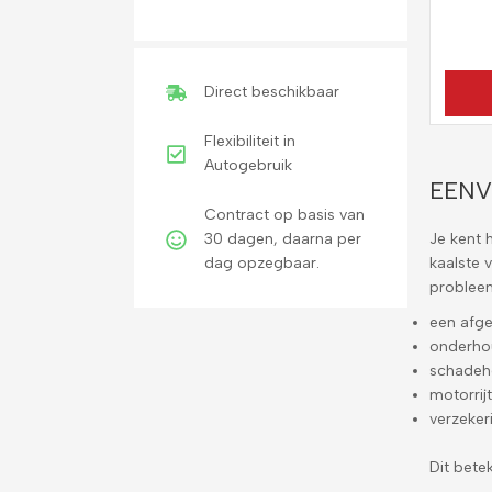
Direct beschikbaar
Flexibiliteit in
Autogebruik
EENV
Contract op basis van
30 dagen, daarna per
Je kent h
dag opzegbaar.
kaalste v
probleem
een afge
onderho
schadehe
motorrij
verzeker
Dit bete