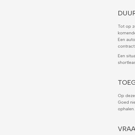
DUUR
Tot op z
komende 
Een auto
contract
Een situ
shortlea
TOEG
Op deze 
Goed nie
ophalen.
VRAA