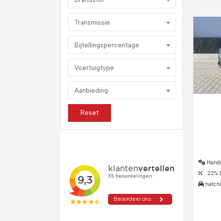
Transmissie
Bijtellingspercentage
Voertuigtype
Aanbieding
Reset
Hand
22% Bi
hatch