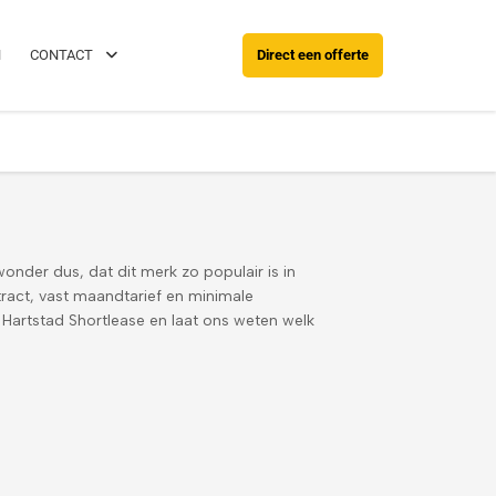
088 0038 038
Rijd al binnen 24 u
N
CONTACT
Direct een offerte
onder dus, dat dit merk zo populair is in
tract, vast maandtarief en minimale
 Hartstad Shortlease en laat ons weten welk