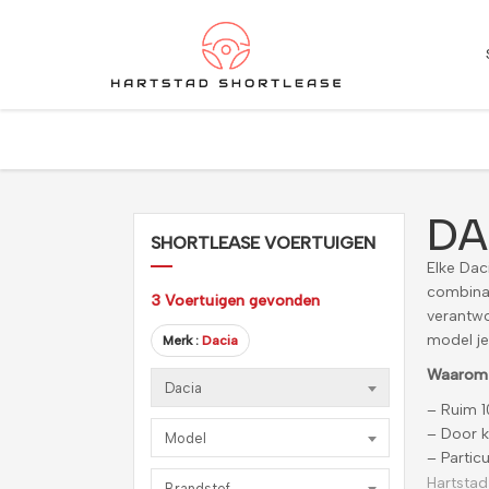
★
★
★
★
★
4.5 / 5.0
10+ jaar ervaring in shortlease – Betrouwbaar & flexib
DA
SHORTLEASE VOERTUIGEN
Elke Dac
combinat
3
Voertuigen gevonden
verantwo
model je 
Merk :
Dacia
Waarom 
Dacia
– Ruim 1
– Door k
Model
– Particu
Hartstad
Brandstof