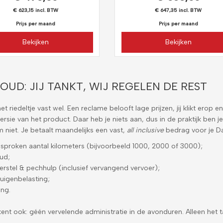
€ 623,15 incl. BTW
€ 647,35 incl. BTW
Prijs per maand
Prijs per maand
Bekijken
Bekijken
OUD: JIJ TANKT, WIJ REGELEN DE REST
et riedeltje vast wel. Een reclame belooft lage prijzen, jij klikt erop e
ersie van het product. Daar heb je niets aan, dus in de praktijk ben je 
 niet. Je betaalt maandelijks een vast,
all inclusive
bedrag voor je Da
sproken aantal kilometers (bijvoorbeeld 1000, 2000 of 3000);
ud;
rstel & pechhulp (inclusief vervangend vervoer);
tuigenbelasting;
ing.
kent ook: géén vervelende administratie in de avonduren. Alleen het