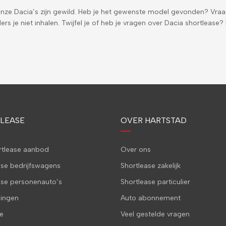
onze Dacia’s zijn gewild. Heb je het gewenste model gevonden? Vraa
ers je niet inhalen. Twijfel je of heb je vragen over Dacia shortleas
LEASE
OVER HARTSTAD
ortlease aanbod
Over ons
ase bedrijfswagens
Shortlease zakelijk
ase personenauto’s
Shortlease particulier
ingen
Auto abonnement
e
Veel gestelde vragen