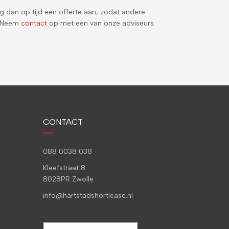
g dan op tijd een offerte aan, zodat andere
e? Neem
contact
op met een van onze adviseurs.
CONTACT
088 0038 038
Kleefstraat 8
8028PR Zwolle
info@hartstadshortlease.nl