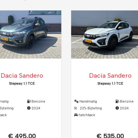
Dacia Sandero
Dacia Sandero
Stepway 1.1 TCE
Stepway 1.1 TCE
matig
Benzine
Handmatig
Benzine
jtelling
2024
22% Bijtelling
2024
back
hatchback
€ 495,00
€ 535,00