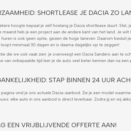
ZAAMHEID: SHORTLEASE JE DACIA ZO LAN
ekere hoogte bepaal je zelf hoelang je Dacia shortlease duurt. Stel, j
maand heb je een project aan de andere kant van het land. Je wilt fle
 huren is ook geen optie, gezien de hoge tarieven. Daarom besluit je 
 loopt minimaal 30 dagen en is daarna dagelijks op te zeggen!
atie die we ook vaak zien: je overweegt een Dacia Sandero aan te sc
se van onbepaalde tijd leer je de auto veel beter kennen dan na een 
ANKELIJKHEID: STAP BINNEN 24 UUR AC
pagina vind je ons actuele Dacia-aanbod. Zie je een model waarmee
uws: elke auto in ons aanbod is direct leverbaar. Zodra jij en wij akko
G EEN VRIJBLIJVENDE OFFERTE AAN!