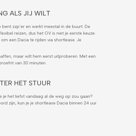
G ALS JIJ WILT
e bent zzp’er en werkt meestal in de buurt. De
xibel reizen, dus het OV is niet je eerste keuze.
om een Dacia te rijden via shortlease. Je
haffen, maar wilt hem eerst uitproberen. Met een
proefrit van 30 minuten.
HTER HET STUUR
 je het liefst vandaag al de weg op zou gaan?
ord zijn, kun je je shortlease Dacia binnen 24 uur