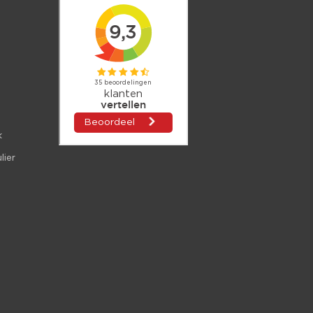
k
lier