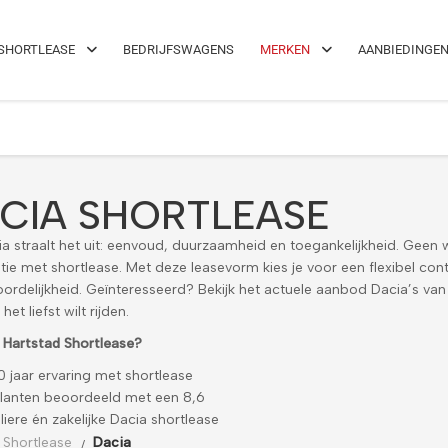
el!
Maximale flexibiliteit
SHORTLEASE
BEDRIJFSWAGENS
MERKEN
AANBIEDINGE
CIA SHORTLEASE
ia straalt het uit: eenvoud, duurzaamheid en toegankelijkheid. Geen w
ie met shortlease. Met deze leasevorm kies je voor een flexibel con
ordelijkheid. Geïnteresseerd? Bekijk het actuele aanbod Dacia’s van
het liefst wilt rijden.
Hartstad Shortlease?
0 jaar ervaring met shortlease
lanten beoordeeld met een 8,6
liere én zakelijke Dacia shortlease
 Shortlease
Dacia