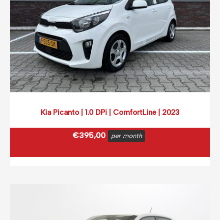
Kia Picanto | 1.0 DPi | ComfortLine | 2023
€
395,00
per month
€
477,95
incl. BTW
(0,12 ct p/extra KM)
Prijs op basis van 2000 km per month.