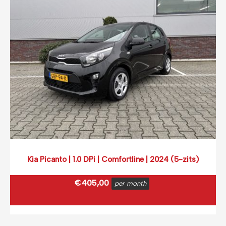
Kia Picanto | 1.0 DPi | Comfortline | 2024 (5-zits)
€
405,00
per month
€
490,05
incl. BTW
(0,12 ct p/extra KM)