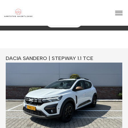
★
★
★
★
★
4.5 / 5.0
 jaar ervaring in shortlease – Betrouwbaar & flexibel!
088 0038 038
Direct Een Offerte
DACIA SANDERO | STEPWAY 1.1 TCE