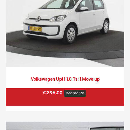
Volkswagen Up! | 1.0 Tsi | Move up
€
395,00
per month
€
477,95
incl. BTW
(0,12 ct p/extra KM)
Prijs op basis van 2000 km per month.