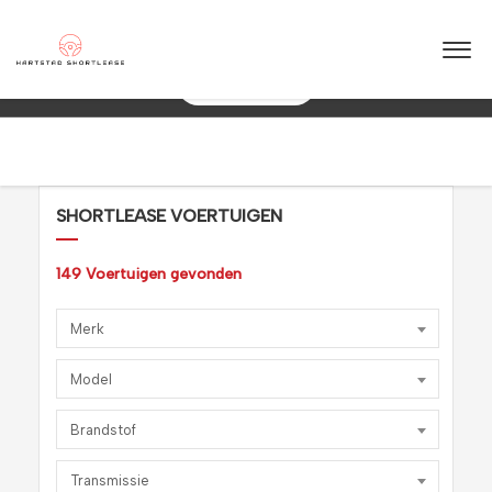
★
★
★
★
★
4.5 / 5.0
 & flexibel!
Maximale flexibiliteit
088 0038 038
SHORTLEASE VOERTUIGEN
149
Voertuigen gevonden
Merk
Model
Brandstof
Transmissie