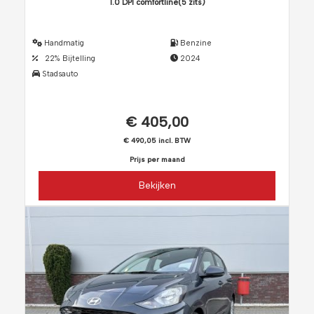
1.0 DPI comfortline(5 zits)
Handmatig
Benzine
22% Bijtelling
2024
Stadsauto
€ 405,00
€ 490,05 incl. BTW
Prijs per maand
Bekijken