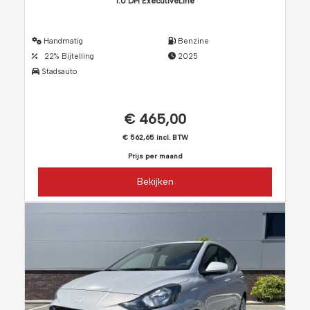
1.0 DPI ExecutiveLine
Handmatig
Benzine
22% Bijtelling
2025
Stadsauto
€ 465,00
€ 562,65 incl. BTW
Prijs per maand
Bekijken