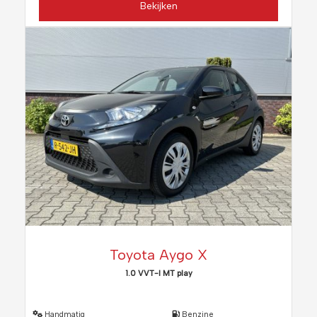
Bekijken
Toyota Aygo X
1.0 VVT-I MT play
Handmatig
Benzine