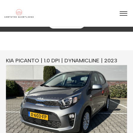
★
★
★
★
★
4.5 / 5.0
 jaar ervaring in shortlease – Betrouwbaar & flexibel!
088 0038 038
Direct Een Offerte
KIA PICANTO | 1.0 DPI | DYNAMICLINE | 2023