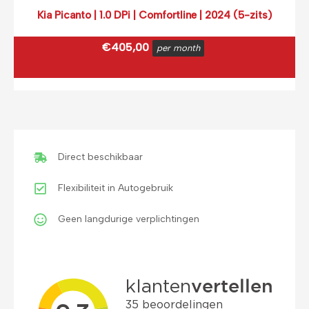
Kia Picanto | 1.0 DPi | Comfortline | 2024 (5-zits)
€
405,00
per month
€
490,05
incl. BTW
(0,12 ct p/extra KM)
Prijs op basis van 2000 km per month.
Direct beschikbaar
Flexibiliteit in Autogebruik
Geen langdurige verplichtingen