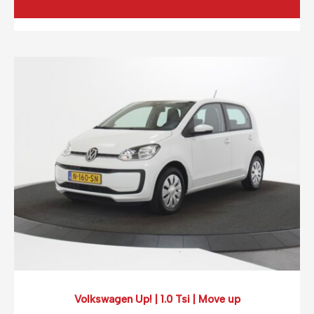
€
477,95
incl. BTW
(0,12 ct p/extra KM)
Prijs op basis van 2000 km per month.
Volkswagen Up! | 1.0 Tsi | Move up