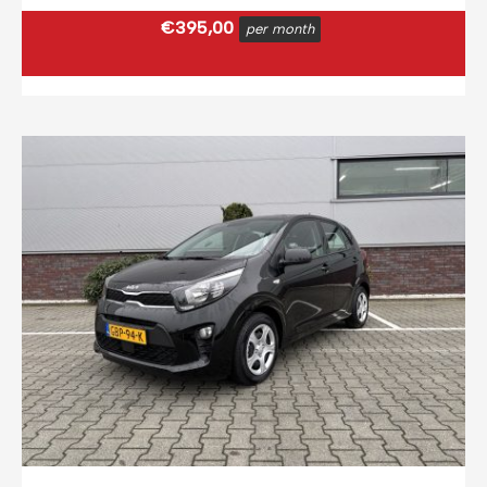
€
395,00
per month
€
477,95
incl. BTW
(0,12 ct p/extra KM)
Prijs op basis van 2000 km per month.