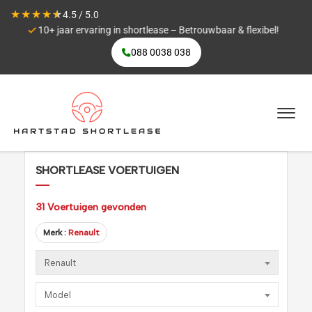
★
★
★
★
★
4.5 / 5.0
!
Maximale flexibiliteit
088 0038 038
SHORTLEASE VOERTUIGEN
31
Voertuigen gevonden
Merk :
Renault
Renault
Model