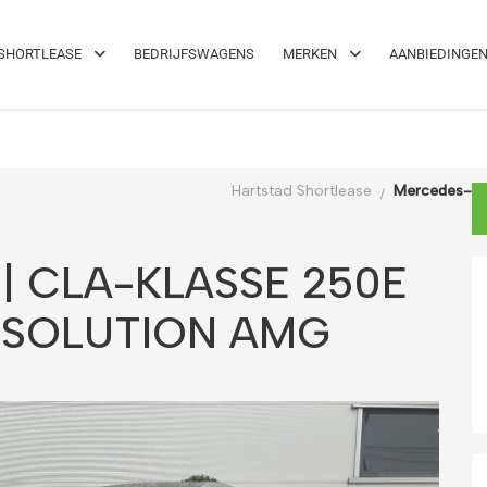
el!
Maximale flexibiliteit
SHORTLEASE
BEDRIJFSWAGENS
MERKEN
AANBIEDINGE
Hartstad Shortlease
Mercedes-Be
| CLA-KLASSE 250E
 SOLUTION AMG