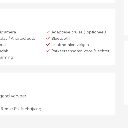
rijcamera
Adaptieve cruise ( optioneel)
play / Android auto
Bluetooth
eun
Lichtmetalen velgen
adak
Parkeersensoren voor & achter
warming
gend vervoer
Rente & afschrijving