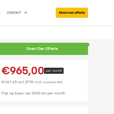
088 0038 038
Rijd al binnen 24 u
N
CONTACT
Direct een offerte
nz | CLA-Klasse 250e Coupe Business Solution AMG
Direct Een Offerte
€
965,00
per month
€
1.167,65
incl. BTW
(0,15 ct p/extra KM)
Prijs op basis van 2000 km per month.