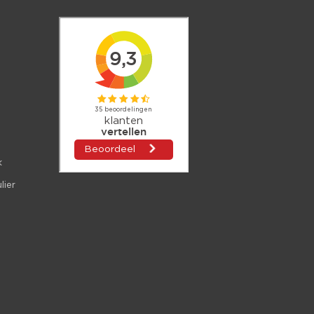
k
lier