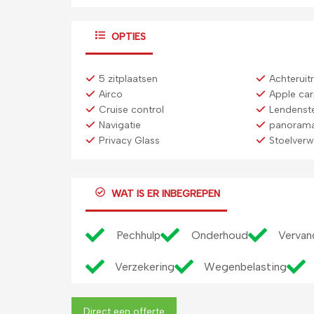
OPTIES
5 zitplaatsen
Achteruit
Airco
Apple car
Cruise control
Lendenst
Navigatie
panoram
Privacy Glass
Stoelver
WAT IS ER INBEGREPEN
Pechhulp
Onderhoud
Vervan
Verzekering
Wegenbelasting
Direct een offerte