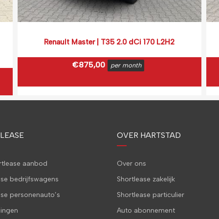
Renault Master | T35 2.0 dCi 170 L2H2
€
875,00
per month
€
1.058,75
incl. BTW
(0,16 ct p/extra KM)
Prijs op basis van 2000 km per month.
LEASE
OVER HARTSTAD
ortlease aanbod
Over ons
ase bedrijfswagens
Shortlease zakelijk
ase personenauto’s
Shortlease particulier
ingen
Auto abonnement