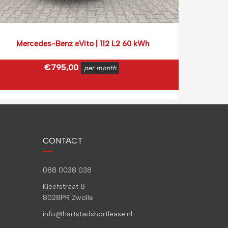
Mercedes-Benz eVito | 112 L2 60 kWh
B
€
795,00
per month
€
961,95
incl. BTW
€
1
(0,15 ct p/extra KM)
Prijs op basis van 2000 km per month.
Pri
CONTACT
088 0038 038
Kleefstraat 8
8028PR Zwolle
info@hartstadshortlease.nl