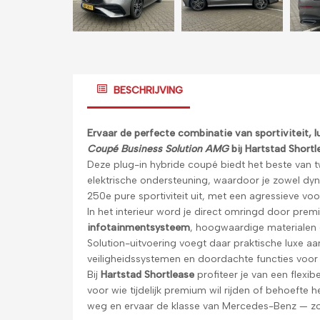
BESCHRIJVING
Ervaar de perfecte combinatie van sportiviteit, l
Coupé Business Solution AMG
bij Hartstad Shortl
Deze plug-in hybride coupé biedt het beste van 
elektrische ondersteuning, waardoor je zowel dyna
250e pure sportiviteit uit, met een agressieve v
In het interieur word je direct omringd door pr
infotainmentsysteem
, hoogwaardige materialen 
Solution-uitvoering voegt daar praktische luxe aa
veiligheidssystemen en doordachte functies voor 
Bij
Hartstad Shortlease
profiteer je van een flexib
voor wie tijdelijk premium wil rijden of behoefte he
weg en ervaar de klasse van Mercedes-Benz — zorg