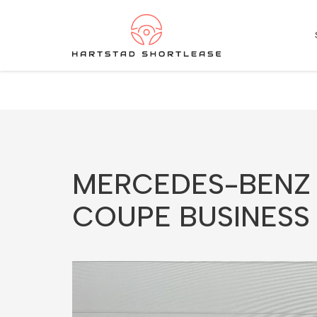
★
★
★
★
★
4.5 / 5.0
10+ jaar ervaring in shortlease – Betrouwbaar & flexib
MERCEDES-BENZ 
COUPE BUSINESS