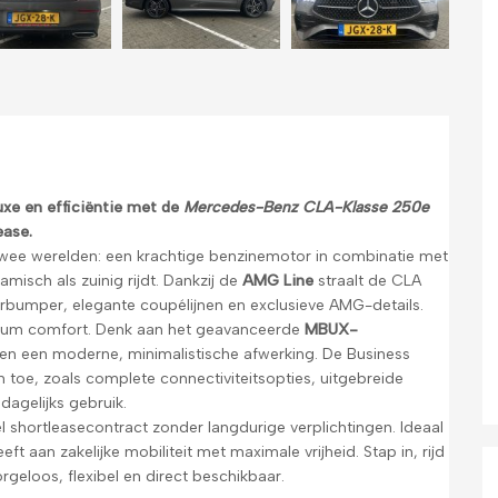
uxe en efficiëntie met de
Mercedes-Benz CLA-Klasse 250e
ease.
twee werelden: een krachtige benzinemotor in combinatie met
misch als zuinig rijdt. Dankzij de
AMG Line
straalt de CLA
oorbumper, elegante coupélijnen en exclusieve AMG-details.
emium comfort. Denk aan het geavanceerde
MBUX-
en een moderne, minimalistische afwerking. De Business
n toe, zoals complete connectiviteitsopties, uitgebreide
dagelijks gebruik.
el shortleasecontract zonder langdurige verplichtingen. Ideaal
eft aan zakelijke mobiliteit met maximale vrijheid. Stap in, rijd
eloos, flexibel en direct beschikbaar.