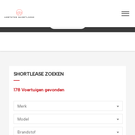
★
★
★
★
★
4.5 / 5.0
ase – Betrouwbaar & flexibel!
Maximale flexib
088 0038 038
SHORTLEASE ZOEKEN
178
Voertuigen gevonden
Merk
Model
Brandstof