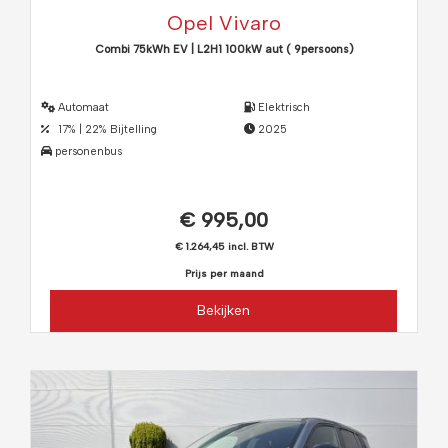
Opel Vivaro
Combi 75kWh EV | L2H1 100kW aut ( 9persoons)
Automaat
Elektrisch
17% | 22% Bijtelling
2025
personenbus
€ 995,00
€ 1.264,45 incl. BTW
Prijs per maand
Bekijken