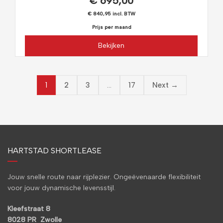
€ 695,00
€ 840,95 incl. BTW
Prijs per maand
Bekijken
1
…
2
3
17
Next →
HARTSTAD SHORTLEASE
Jouw snelle route naar rijplezier. Ongeëvenaarde flexibiliteit
voor jouw dynamische levensstijl.
Kleefstraat 8
8028 PR Zwolle