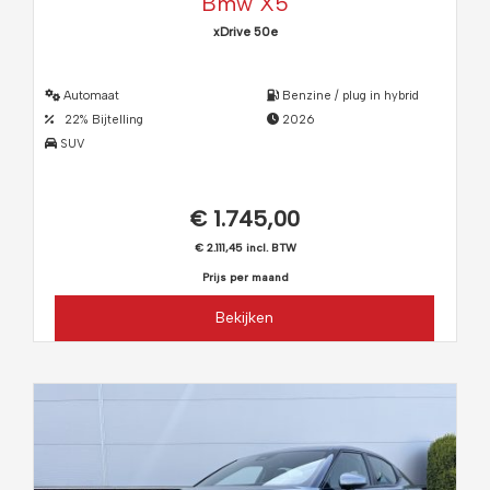
Bmw X5
xDrive 50e
Automaat
Benzine / plug in hybrid
22% Bijtelling
2026
SUV
€ 1.745,00
€ 2.111,45 incl. BTW
Prijs per maand
Bekijken