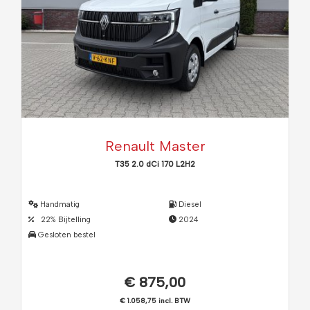
Renault Master
T35 2.0 dCi 170 L2H2
Handmatig
Diesel
22% Bijtelling
2024
Gesloten bestel
€ 875,00
€ 1.058,75 incl. BTW