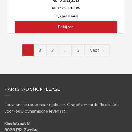
€ 725,00
€ 877,25 incl. BTW
Prijs per maand
Bekijken
1
…
2
3
5
Next →
HARTSTAD SHORTLEASE
Jouw snelle route naar rijplezier. Ongeëvenaarde flexibiliteit
voor jouw dynamische levensstijl.
Kleefstraat 8
8028 PR Zwolle