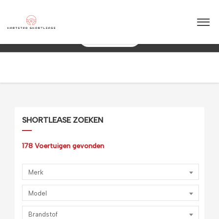
★
★
★
★
★
4.5 / 5.0
Betrouwbaar & flexibel!
Maximale flexibiliteit
088 0038 038
SHORTLEASE ZOEKEN
178
Voertuigen gevonden
Merk
Model
Brandstof