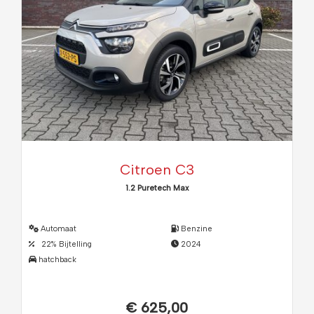
Citroen C3
1.2 Puretech Max
Automaat
Benzine
22% Bijtelling
2024
hatchback
€ 625,00