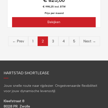
€ 825,00
€ 998,25 incl. BTW
Prijs per maand
Bekijken
2
← Prev
1
3
4
5
Next →
HARTSTAD SHORTLEASE
Jouw snelle route naar rijplezier. Ongeëvenaarde flexibiliteit
voor jouw dynamische levensstijl.
Kleefstraat 8
8028 PR Zwolle