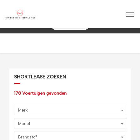
★
★
★
★
★
4.5 / 5.0
 – Betrouwbaar & flexibel!
Maximale flexibilit
088 0038 038
SHORTLEASE ZOEKEN
178
Voertuigen gevonden
Merk
Model
Brandstof