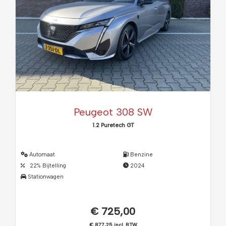
Peugeot 308 SW
1.2 Puretech GT
Automaat
Benzine
22% Bijtelling
2024
Stationwagen
€ 725,00
€ 877,25 incl. BTW