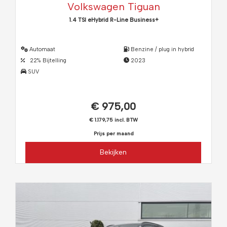
Volkswagen Tiguan
1.4 TSI eHybrid R-Line Business+
Automaat
Benzine / plug in hybrid
22% Bijtelling
2023
SUV
€ 975,00
€ 1.179,75 incl. BTW
Prijs per maand
Bekijken