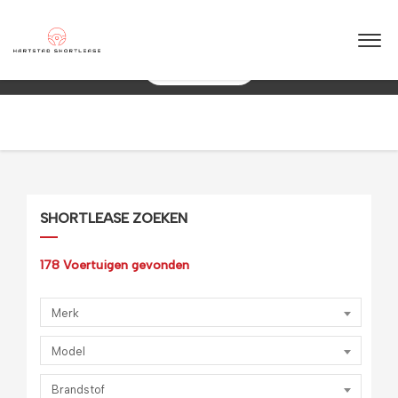
★
★
★
★
★
4.5 / 5.0
10+ jaar ervaring in shortlease – Betrouwbaar & flexibel!
088 0038 038
SHORTLEASE ZOEKEN
178
Voertuigen gevonden
Merk
Model
Brandstof