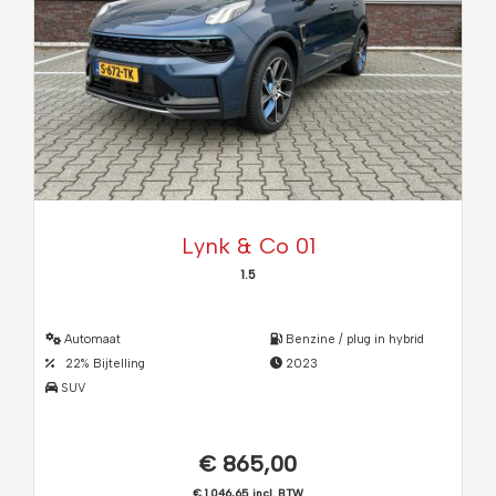
Lynk & Co 01
1.5
Automaat
Benzine / plug in hybrid
22% Bijtelling
2023
SUV
€ 865,00
€ 1.046,65 incl. BTW