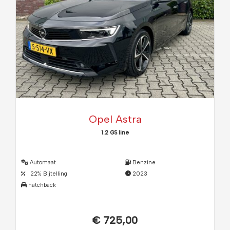
Opel Astra
1.2 GS line
Automaat
Benzine
22% Bijtelling
2023
hatchback
€ 725,00