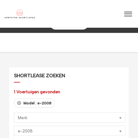
★
★
★
★
★
4.5 / 5.0
10+ jaar ervaring in shortlease – Betrouwbaar & flexibel!
088 0038 038
SHORTLEASE ZOEKEN
1
Voertuigen gevonden
Model :
e-2008
Merk
e-2008