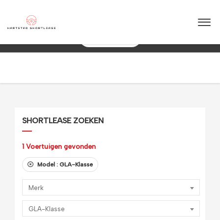
★
★
★
★
★
4.5 / 5.0
10+ jaar ervaring in shortlease – Betrouwbaar & flexibel!
088 0038 038
SHORTLEASE ZOEKEN
1
Voertuigen gevonden
Model :
GLA-Klasse
Merk
GLA-Klasse