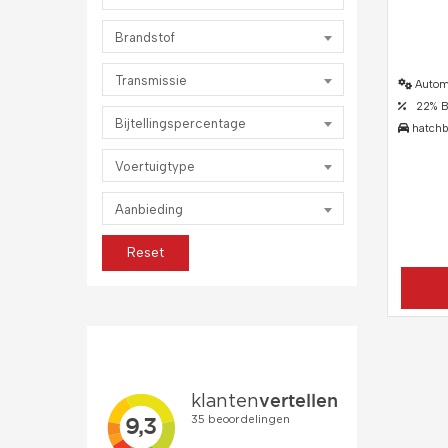
Brandstof
Transmissie
Autom
22% Bij
Bijtellingspercentage
hatchb
Voertuigtype
Aanbieding
Reset