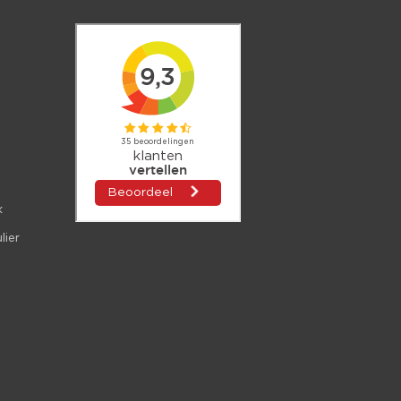
k
lier