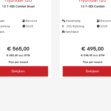
Hyundai i20
Hyundai i20
1.0 T-GDI Comfort Smart
1.0 T-GDI Comfort
aat
Benzine
Handmatig
Benzin
telling
2025
22% Bijtelling
2025
ack
hatchback
€ 565,00
€ 495,00
€ 683,65 incl. BTW
€ 598,95 incl. BTW
Prijs per maand
Prijs per maand
Bekijken
Bekijken