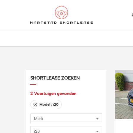
★
★
★
★
★
4.5 / 5.0
10+ jaar ervaring in shortlease – Betrouwbaar & flexib
SHORTLEASE ZOEKEN
2
Voertuigen gevonden
Model :
i20
Merk
i20