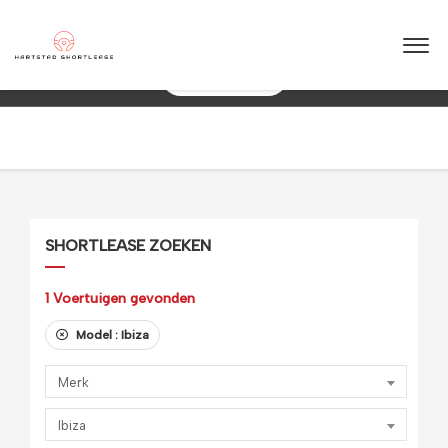
★
★
★
★
★
4.5 / 5.0
10+ jaar ervaring in shortlease – Betrouwbaar & flexibel!
088 0038 038
SHORTLEASE ZOEKEN
1
Voertuigen gevonden
Model :
Ibiza
Merk
Ibiza