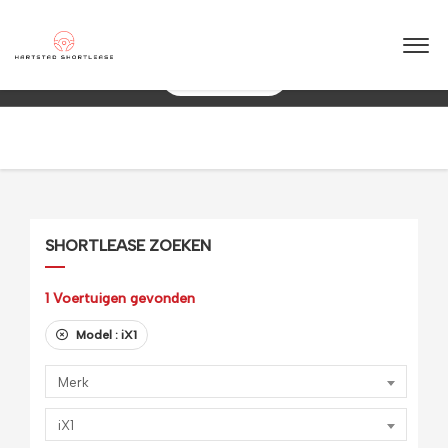
★
★
★
★
★
4.5 / 5.0
10+ jaar ervaring in shortlease – Betrouwbaar & flexibel!
088 0038 038
SHORTLEASE ZOEKEN
1
Voertuigen gevonden
Model :
iX1
Merk
iX1