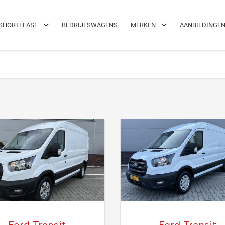
el!
Maximale flexibiliteit
SHORTLEASE
BEDRIJFSWAGENS
MERKEN
AANBIEDINGE