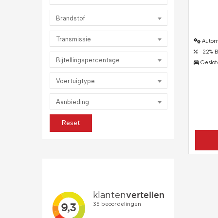
Brandstof
Transmissie
Autom
22% Bij
Bijtellingspercentage
Geslot
Voertuigtype
Aanbieding
Reset