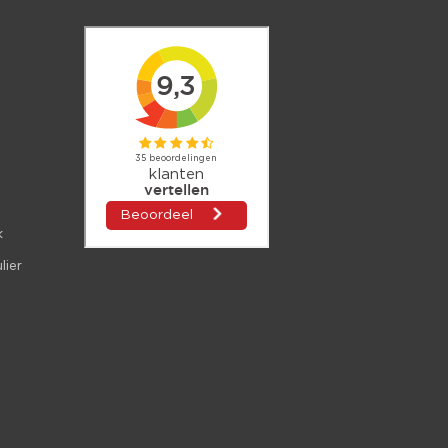
k
lier