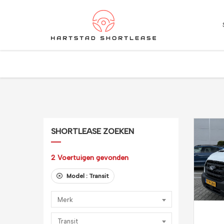
★
★
★
★
★
4.5 / 5.0
10+ jaar ervaring in shortlease – Betrouwbaar & flexib
SHORTLEASE ZOEKEN
2
Voertuigen gevonden
Model :
Transit
Merk
Transit