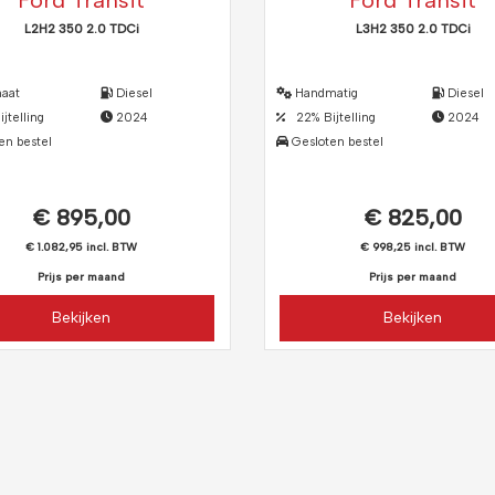
Ford Transit
Ford Transit
L2H2 350 2.0 TDCi
L3H2 350 2.0 TDCi
aat
Diesel
Handmatig
Diesel
telling
2024
22% Bijtelling
2024
en bestel
Gesloten bestel
€ 895,00
€ 825,00
€ 1.082,95 incl. BTW
€ 998,25 incl. BTW
Prijs per maand
Prijs per maand
Bekijken
Bekijken