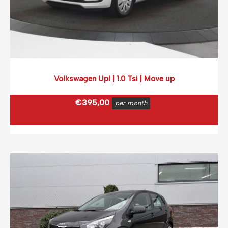
Volkswagen Up! | 1.0 Tsi | Move up
€
395,00
per month
€
477,95
incl. BTW
(0,12 ct p/extra KM)
Prijs op basis van 2000 km per month.