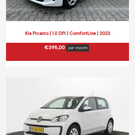
Kia Picanto | 1.0 DPi | ComfortLine | 2023
€
395,00
per month
€
477,95
incl. BTW
(0,12 ct p/extra KM)
Prijs op basis van 2000 km per month.