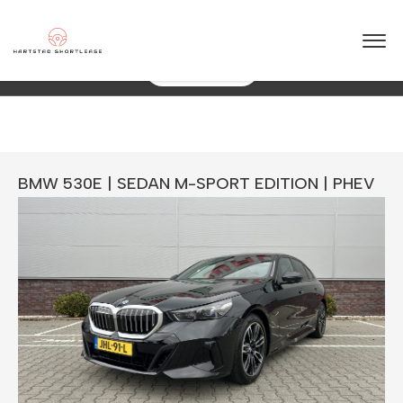
★
★
★
★
★
4.5 / 5.0
10+ jaar ervaring in shortlease – Betrouwbaar & flexibel!
088 0038 038
Direct Een Offerte
BMW 530E | SEDAN M-SPORT EDITION | PHEV