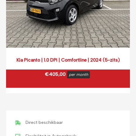
Kia Picanto | 1.0 DPi | Comfortline | 2024 (5-zits)
€
405,00
per month
€
490,05
incl. BTW
(0,12 ct p/extra KM)
Prijs op basis van 2000 km per month.
Direct beschikbaar