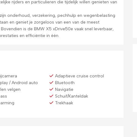
jke rijders en particulieren die tijdelijk willen genieten van
e zijn onderhoud, verzekering, pechhulp en wegenbelasting
staan en geniet je zorgeloos van een van de meest
e. Bovendien is de BMW X5 xDrive50e vaak snel leverbaar,
restaties en efficiëntie in één.
rijcamera
Adaptieve cruise control
play / Android auto
Bluetooth
len velgen
Navigatie
lass
Schuif/Kanteldak
warming
Trekhaak