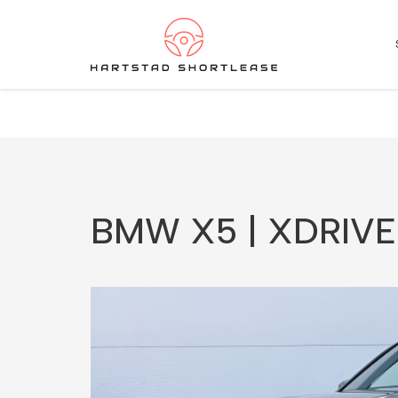
★
★
★
★
★
4.5 / 5.0
10+ jaar ervaring in shortlease – Betrouwbaar & flexib
BMW X5 | XDRIVE