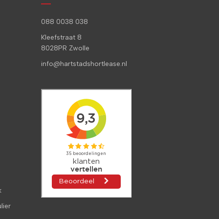
088 0038 038
Kleefstraat 8
8028PR Zwolle
info@hartstadshortlease.nl
k
lier