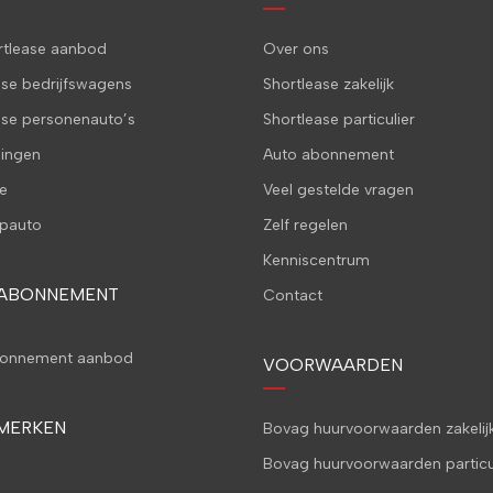
ortlease aanbod
Over ons
ase bedrijfswagens
Shortlease zakelijk
ase personenauto’s
Shortlease particulier
ingen
Auto abonnement
e
Veel gestelde vragen
pauto
Zelf regelen
Kenniscentrum
 ABONNEMENT
Contact
bonnement aanbod
VOORWAARDEN
MERKEN
Bovag huurvoorwaarden zakelij
Bovag huurvoorwaarden particu