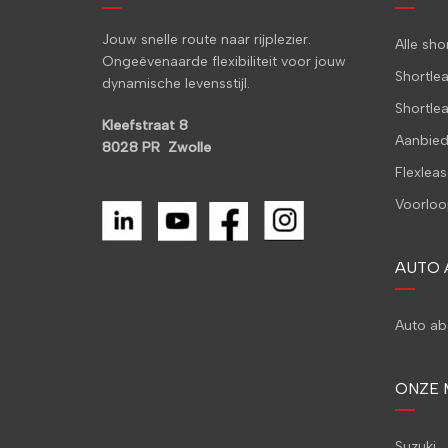
Jouw snelle route naar rijplezier.
Alle sh
Ongeëvenaarde flexibiliteit voor jouw
Shortle
dynamische levensstijl.
Shortle
Kleefstraat 8
Aanbied
8028 PR Zwolle
Flexleas
Voorloo
AUTO
Auto a
ONZE 
Suzuki