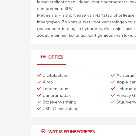
leaseverplichtingen. Ideaal voor ondernemers, zakeli
een premium SUV.
Met een all-in shortlease van Hartstad Shortleas
inbegrepen. Zo kom je niet voor verrassingen te 
geavanceerde plug-in hybride SUV's in zijn klass
zodat je binnen korte tijd kunt genieten van luxe, p
OPTIES
5 zitplaatsen
Achteruit
Airco
Apple car
Lendensteun
Lichtmeta
panoramadak
Privacy G
Stoelverwarming
Stuurver
USB-C aansluiting
WAT IS ER INBEGREPEN