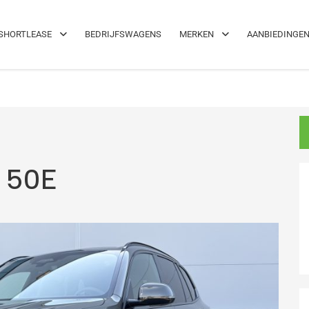
el!
Maximale flexibiliteit
SHORTLEASE
BEDRIJFSWAGENS
MERKEN
AANBIEDINGE
 50E