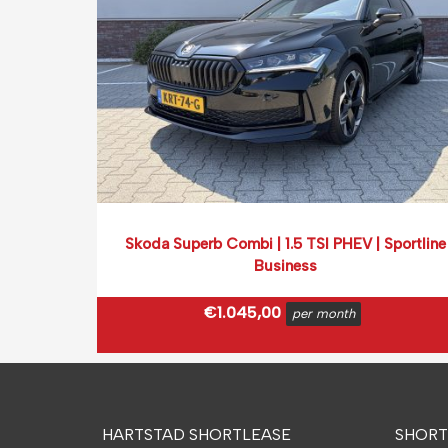
Skoda Superb Combi | 1.5 TSI PHEV | Sportline
Business
€
1.045,00
per month
€
1.264,45
incl. BTW
(0.14 ct p/extra KM)
HARTSTAD SHORTLEASE
Prijs op basis van 2000 km per month.
SHORT