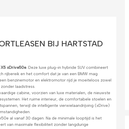
ORTLEASEN BIJ HARTSTAD
X5 xDrive50e
. Deze luxe plug-in hybride SUV combineert
ch rijbereik en het comfort dat je van een BMW mag
een benzinemotor en elektromotor rijd je moeiteloos zowel
n zonder laadstress.
ardige cabine, voorzien van luxe materialen, de nieuwste
iesystemen. Het ruime interieur, de comfortabele stoelen en
spannen, terwijl de intelligente vierwielaandrijving (xDrive)
e omstandigheden.
50e al vanaf 30 dagen. Na de minimale looptijd is het
ert van maximale flexibiliteit zonder langdurige