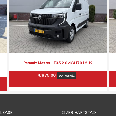
Renault Master | T35 2.0 dCi 170 L2H2
€
875,00
per month
€
1.058,75
incl. BTW
(0,16 ct p/extra KM)
Prijs op basis van 2000 km per month.
LEASE
OVER HARTSTAD