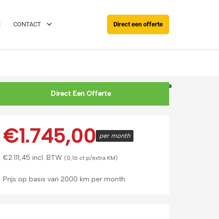
088 0038 038
Rijd al binnen 24 u
N
CONTACT
Direct een offerte
Hartstad Shortlease
BMW X5 | XDrive 50e
Direct Een Offerte
€
1.745,00
per month
€
2.111,45
incl. BTW
(0,16 ct p/extra KM)
Prijs op basis van 2000 km per month.