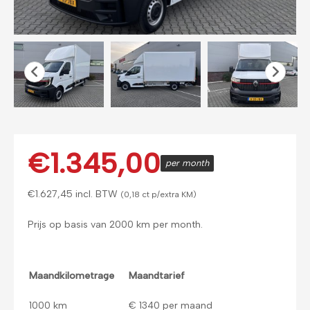
€
1.345,00
per month
€
1.627,45
incl. BTW
(0,18 ct p/extra KM)
Prijs op basis van 2000 km per month.
Maandkilometrage
Maandtarief
1000 km
€ 1340 per maand