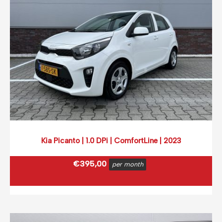
Kia Picanto | 1.0 DPi | ComfortLine | 2023
€
395,00
per month
€
477,95
incl. BTW
(0,12 ct p/extra KM)