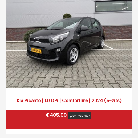
Prijs op basis van 2000 km per month.
Kia Picanto | 1.0 DPi | Comfortline | 2024 (5-zits)
€
405,00
per month