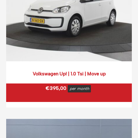
Volkswagen Up! | 1.0 Tsi | Move up
€
395,00
per month
€
477,95
incl. BTW
(0,12 ct p/extra KM)
Prijs op basis van 2000 km per month.