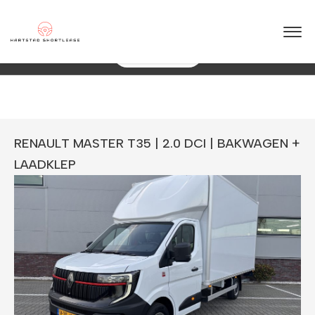
★
★
★
★
★
4.5 / 5.0
+ jaar ervaring in shortlease – Betrouwbaar & flexibel!
088 0038 038
Direct Een Offerte
RENAULT MASTER T35 | 2.0 DCI | BAKWAGEN +
LAADKLEP