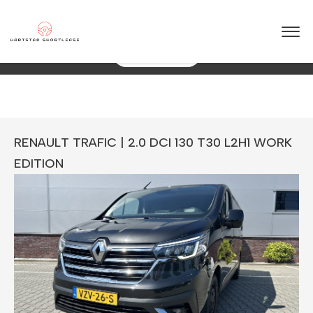
★
★
★
★
★
4.5 / 5.0
aring in shortlease – Betrouwbaar & flexibel!
088 0038 038
Direct Een Offerte
RENAULT TRAFIC | 2.0 DCI 130 T30 L2H1 WORK
EDITION