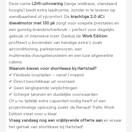
Deze ruime
L2H1-uitvoering
(lange wielbasis, standaard
hoogte) biedt extra laadruimte, zonder in te leveren op
wendbaarheid of rijcomfort. De
krachtige 2.0 dCi
dieselmotor met 130 pk
zorgt voor soepele prestaties en
een gunstig brandstofverbruik – perfect voor dagelijks
gebruik of intensieve inzet. Dankzij de
Work Edition
profiteert u bovendien van handige extra’s zoals
airconditioning, parkeersensoren, een
multimedia-/navigatiesysteem en een luxe afgewerkte
cabine.
Waarom kiezen voor shortlease bij Hartstad?
✔ Flexibele looptijden – vanaf 1 maand
✔ Direct beschikbaar uit voorraad
✔ Geen langlopende verplichtingen
✔ Scherpe tarieven en duidelijke voorwaarden
Of u nu tijdelijk extra capaciteit nodig heeft of een
projectmatige oplossing zoekt: de Renault Trafic Work
Edition staat voor u klaar.
Vraag vandaag nog een vrijblijvende offerte aan
en ervaar
het gemak van shortlease bij Hartstad!