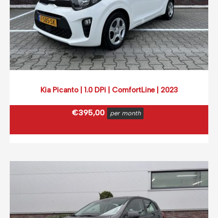
Kia Picanto | 1.0 DPi | ComfortLine | 2023
€
395,00
per month
€
477,95
incl. BTW
(0,12 ct p/extra KM)
Prijs op basis van 2000 km per month.