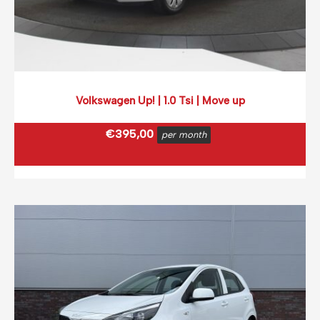
Volkswagen Up! | 1.0 Tsi | Move up
€
395,00
per month
€
477,95
incl. BTW
(0,12 ct p/extra KM)
Prijs op basis van 2000 km per month.