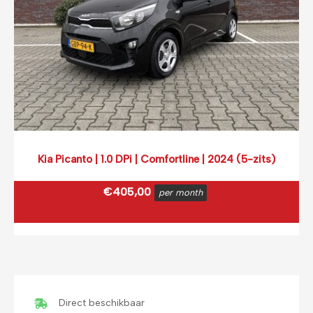
Kia Picanto | 1.0 DPi | Comfortline | 2024 (5-zits)
€
405,00
per month
€
490,05
incl. BTW
(0,12 ct p/extra KM)
Prijs op basis van 2000 km per month.
Direct beschikbaar