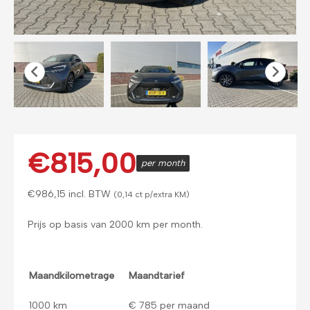
€
815,00
per month
€
986,15
incl. BTW
(0,14 ct p/extra KM)
Prijs op basis van 2000 km per month.
Maandkilometrage
Maandtarief
1000 km
€ 785 per maand