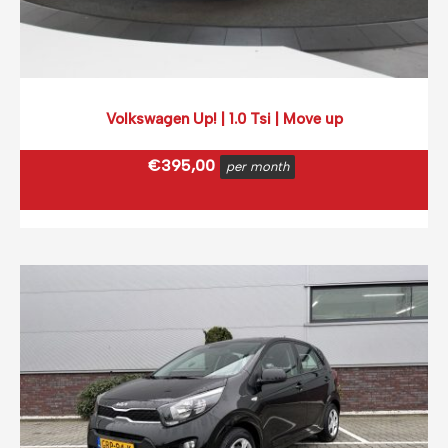
Volkswagen Up! | 1.0 Tsi | Move up
€
395,00
per month
€
477,95
incl. BTW
(0,12 ct p/extra KM)
Prijs op basis van 2000 km per month.