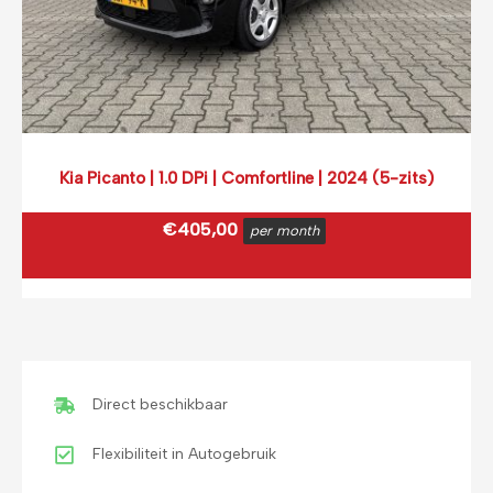
Kia Picanto | 1.0 DPi | Comfortline | 2024 (5-zits)
€
405,00
per month
€
490,05
incl. BTW
(0,12 ct p/extra KM)
Prijs op basis van 2000 km per month.
Direct beschikbaar
Flexibiliteit in Autogebruik