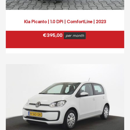
Kia Picanto | 1.0 DPi | ComfortLine | 2023
€
395,00
per month
€
477,95
incl. BTW
(0,12 ct p/extra KM)
Prijs op basis van 2000 km per month.