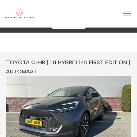
★
★
★
★
★
4.5 / 5.0
+ jaar ervaring in shortlease – Betrouwbaar & flexibel!
088 0038 038
Direct Een Offerte
TOYOTA C-HR | 1.8 HYBRID 140 FIRST EDITION |
AUTOMAAT