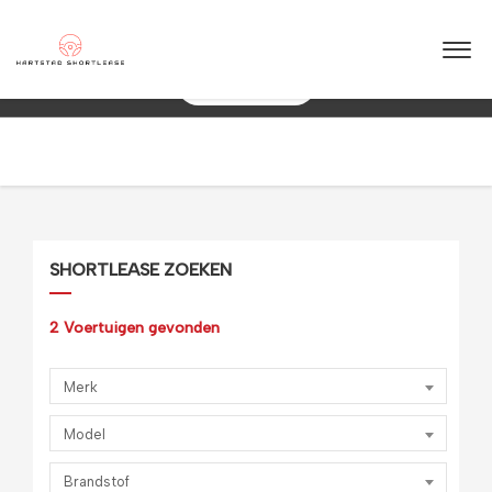
★
★
★
★
★
4.5 / 5.0
10+ jaar ervaring in shortlease – Betrouwbaar & flexibel!
088 0038 038
SHORTLEASE ZOEKEN
2
Voertuigen gevonden
Merk
Model
Brandstof