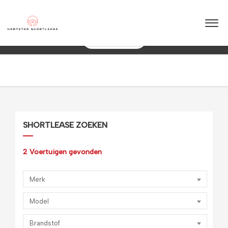
★
★
★
★
★
4.5 / 5.0
10+ jaar ervaring in shortlease – Betrouwbaar & flexibel!
088 0038 038
SHORTLEASE ZOEKEN
2
Voertuigen gevonden
Merk
Model
Brandstof