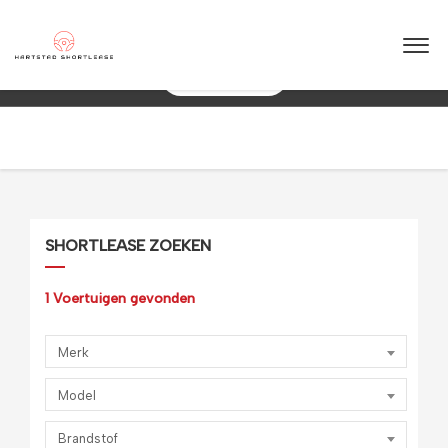
★
★
★
★
★
4.5 / 5.0
10+ jaar ervaring in shortlease – Betrouwbaar & flexibel!
088 0038 038
SHORTLEASE ZOEKEN
1
Voertuigen gevonden
Merk
Model
Brandstof