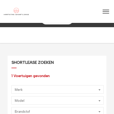
★
★
★
★
★
4.5 / 5.0
10+ jaar ervaring in shortlease – Betrouwbaar & flexibel!
088 0038 038
SHORTLEASE ZOEKEN
1
Voertuigen gevonden
Merk
Model
Brandstof