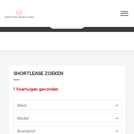
★
★
★
★
★
4.5 / 5.0
10+ jaar ervaring in shortlease – Betrouwbaar & flexibel!
088 0038 038
SHORTLEASE ZOEKEN
1
Voertuigen gevonden
Merk
Model
Brandstof