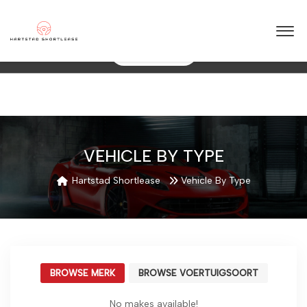
★
★
★
★
★
4.5 / 5.0
10+ jaar ervaring in shortlease – Betrouwbaar & flexibel!
088 0038 038
VEHICLE BY TYPE
Hartstad Shortlease
Vehicle By Type
BROWSE MERK
BROWSE VOERTUIGSOORT
No makes available!