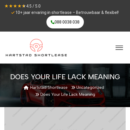
★
★
★
★
★
4.5 / 5.0
10+ jaar ervaring in shortlease – Betrouwbaar & flexibel!
088 0038 038
DOES YOUR LIFE LACK MEANING
Hartstad Shortlease
Uncategorized
Does Your Life Lack Meaning