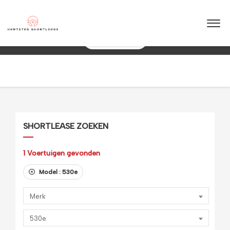
★
★
★
★
★
4.5 / 5.0
10+ jaar ervaring in shortlease – Betrouwbaar & flexibel!
088 0038 038
SHORTLEASE ZOEKEN
1
Voertuigen gevonden
Model :
530e
Merk
530e