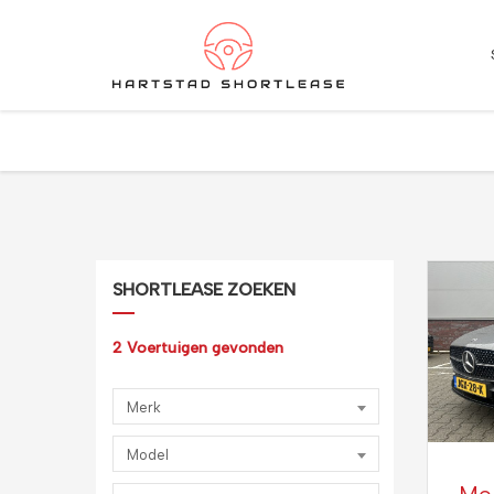
★
★
★
★
★
4.5 / 5.0
Maximale flexibiliteit
SHORTLEASE ZOEKEN
2
Voertuigen gevonden
Merk
Model