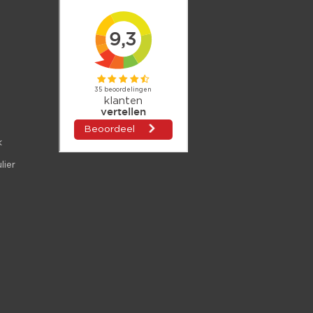
k
lier