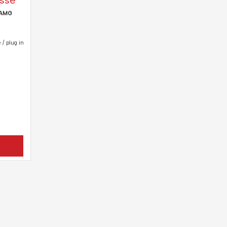
sse
 AMG
/ plug in