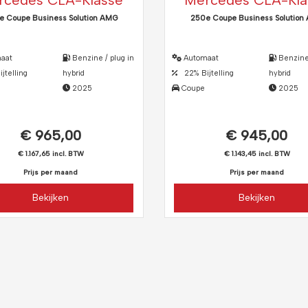
rcedes CLA-Klasse
Mercedes CLA-Kla
e Coupe Business Solution AMG
250e Coupe Business Solution
aat
Benzine / plug in
Automaat
Benzine 
telling
hybrid
22% Bijtelling
hybrid
2025
Coupe
2025
€ 965,00
€ 945,00
€ 1.167,65 incl. BTW
€ 1.143,45 incl. BTW
Prijs per maand
Prijs per maand
Bekijken
Bekijken