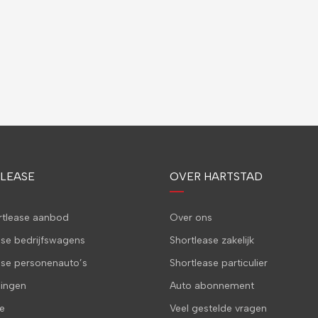
LEASE
OVER HARTSTAD
ortlease aanbod
Over ons
ase bedrijfswagens
Shortlease zakelijk
ase personenauto’s
Shortlease particulier
ingen
Auto abonnement
e
Veel gestelde vragen