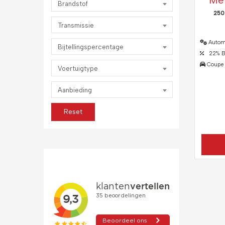
Me
Brandstof
250
Transmissie
Autom
Bijtellingspercentage
22% Bij
Coupe
Voertuigtype
Aanbieding
Reset