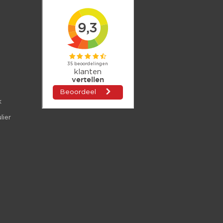
k
lier