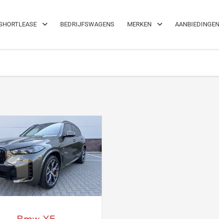
el!
Maximale flexibiliteit
SHORTLEASE
BEDRIJFSWAGENS
MERKEN
AANBIEDINGE