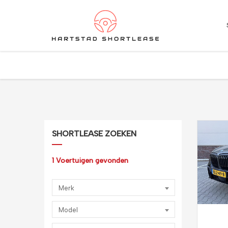
★
★
★
★
★
4.5 / 5.0
10+ jaar ervaring in shortlease – Betrouwbaar & flexib
SHORTLEASE ZOEKEN
1
Voertuigen gevonden
Merk
Model