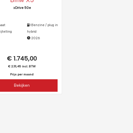
Bmw X5
xDrive 50e
aat
Benzine / plug in
telling
hybrid
2026
€ 1.745,00
€ 2.111,45 incl. BTW
Prijs per maand
Bekijken