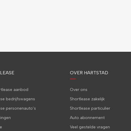
LEASE
OVER HARTSTAD
ortlease aanbod
Over ons
ase bedrijfswagens
Shortlease zakelijk
ase personenauto’s
Shortlease particulier
ingen
Auto abonnement
e
Veel gestelde vragen