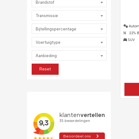
Brandstof
Transmissie
Autom
Bijtellingspercentage
22% Bij
SUV
Voertuigtype
Aanbieding
Reset