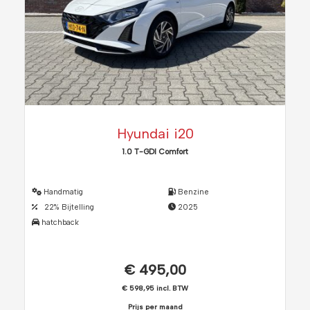
Hyundai i20
1.0 T-GDI Comfort
Handmatig
Benzine
22% Bijtelling
2025
hatchback
€ 495,00
€ 598,95 incl. BTW
Prijs per maand