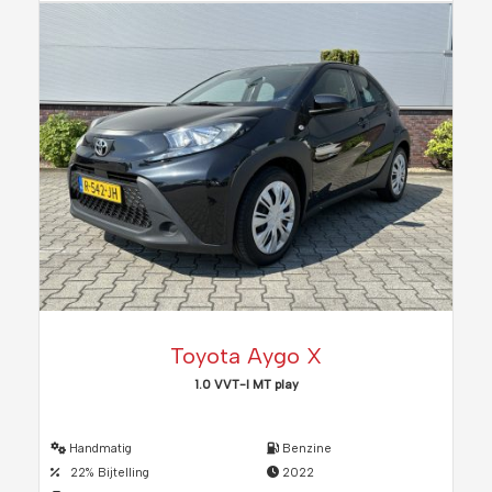
Toyota Aygo X
1.0 VVT-I MT play
Handmatig
Benzine
22% Bijtelling
2022