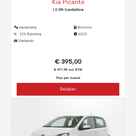
Kia Picanto
1.0 DPi Comfortline
Handmatig
Benzine
22% Bijtelling
2023
Stadsauto
€ 395,00
€ 477,95 incl. BTW
Prijs per maand
Bekijken