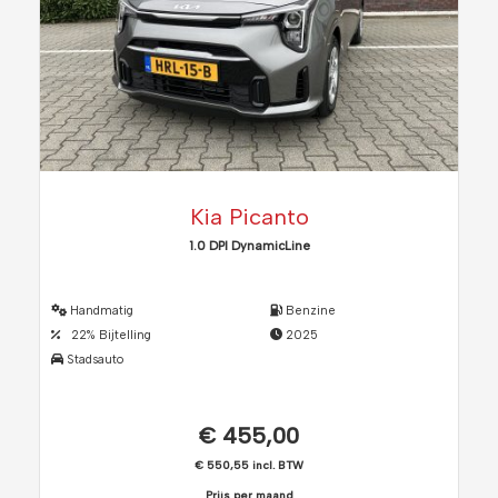
Kia Picanto
1.0 DPI DynamicLine
Handmatig
Benzine
22% Bijtelling
2025
Stadsauto
€ 455,00
€ 550,55 incl. BTW
Prijs per maand