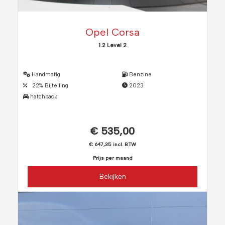
Opel Corsa
1.2 Level 2
Handmatig
Benzine
22% Bijtelling
2023
hatchback
€ 535,00
€ 647,35 incl. BTW
Prijs per maand
Bekijken