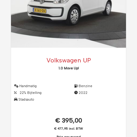
Volkswagen UP
1.0 Move Up!
Handmatig
Benzine
22% Bijtelling
2022
Stadsauto
€ 395,00
€ 477,95 incl. BTW
Prijs per maand