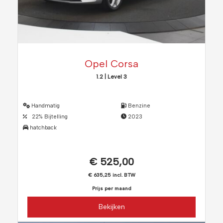
Opel Corsa
1.2 | Level 3
Handmatig
Benzine
22% Bijtelling
2023
hatchback
€ 525,00
€ 635,25 incl. BTW
Prijs per maand
Bekijken