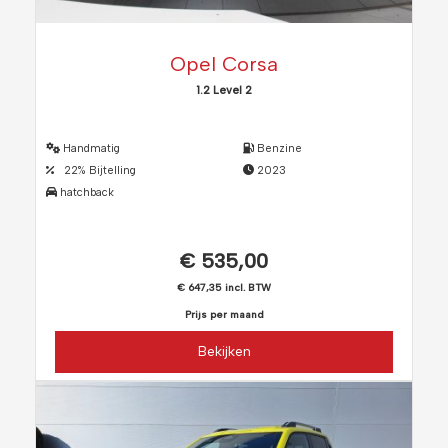
Opel Corsa
1.2 Level 2
Handmatig
Benzine
22% Bijtelling
2023
hatchback
€ 535,00
€ 647,35 incl. BTW
Prijs per maand
Bekijken