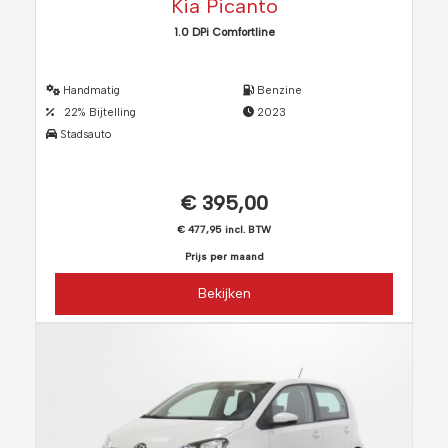
Kia Picanto
1.0 DPi Comfortline
Handmatig
Benzine
22% Bijtelling
2023
Stadsauto
€ 395,00
€ 477,95 incl. BTW
Prijs per maand
Bekijken