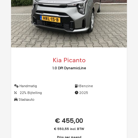
Kia Picanto
1.0 DPI DynamicLine
Handmatig
Benzine
22% Bijtelling
2025
Stadsauto
€ 455,00
€ 550,55 incl. BTW
Prijs per maand