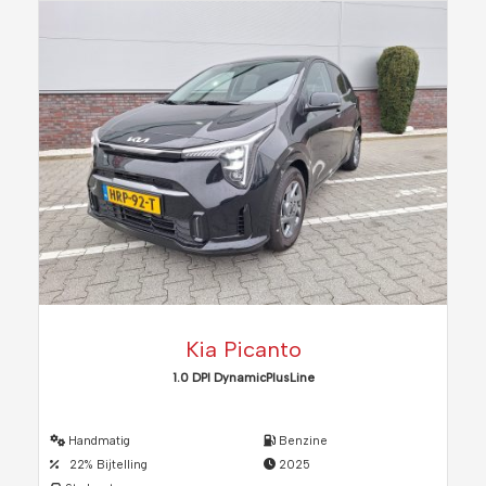
Kia Picanto
1.0 DPI DynamicPlusLine
Handmatig
Benzine
22% Bijtelling
2025