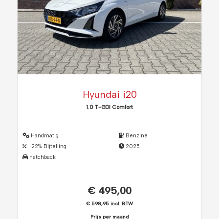
Hyundai i20
1.0 T-GDI Comfort
Handmatig
Benzine
22% Bijtelling
2025
hatchback
€ 495,00
€ 598,95 incl. BTW
Prijs per maand