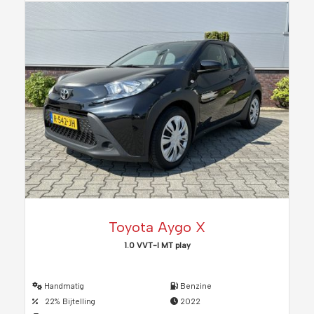
Toyota Aygo X
1.0 VVT-I MT play
Handmatig
Benzine
22% Bijtelling
2022