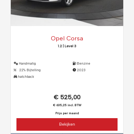
Opel Corsa
1.2 | Level 3
Handmatig
Benzine
22% Bijtelling
2023
hatchback
€ 525,00
€ 635,25 incl. BTW
Prijs per maand
Bekijken