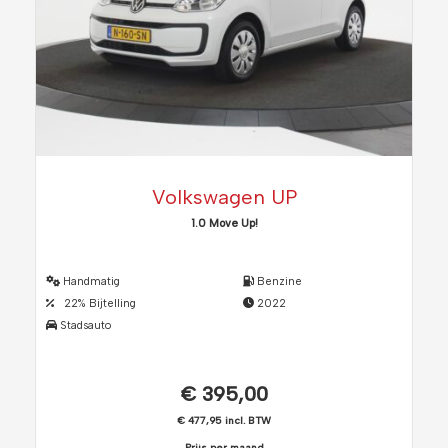
Volkswagen UP
1.0 Move Up!
Handmatig
Benzine
22% Bijtelling
2022
Stadsauto
€ 395,00
€ 477,95 incl. BTW
Prijs per maand